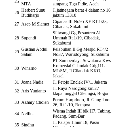
25
MTA
simpang Tiga Pidie, Aceh
Herbert Sunu
Jl.jatinegara barat 4 dalam no 16
26
Budiharjo
jaktim 13310
Cipanas III No95 XF RT.1/23,
27
Asep M Slamet
Cibadak, Sukabumi
Siliwangi Gg Pesantren Al
28
Supendi
Ummah Rt.1/19, Cibadak,
Sukabumi
Gustian Abdul
Pelabuhan II Gg Mesjid RT4/2
29
Salam
No37, Warudoyong, Sukabumi
PT Sumberdaya Sewatama Kws
Komersial Cilandak Gdg111-
30
Winarno
M1/SM, Jl Cilandak KKO,
Jaksel
31
Joana Nadia
Jl. Petojo Enclek IV/1, Jakarta
Jl. Raya Narogong km.27
32
Aris Yunianto
klapanunggal Cileungsi, Bogor
Perum Harprindo, Jl. Gang I no.
33
Azhary Choien
26, Rt.1/10, Rempoa
Wisma Indah III blk H7, Tabing,
34
Nelfida
Padang, Sum-Bar
Jl. Palapa Timur 18, Pasar
35
Sindhu