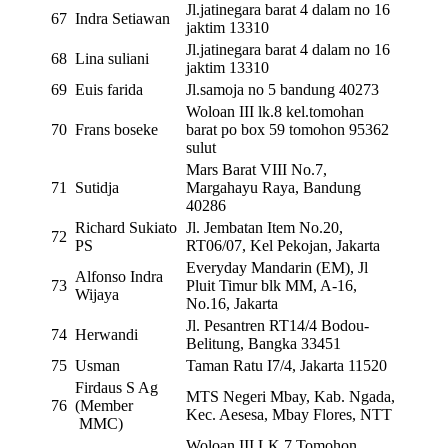
Jl.jatinegara barat 4 dalam no 16
67
Indra Setiawan
jaktim 13310
Jl.jatinegara barat 4 dalam no 16
68
Lina suliani
jaktim 13310
69
Euis farida
Jl.samoja no 5 bandung 40273
Woloan III lk.8 kel.tomohan
70
Frans boseke
barat po box 59 tomohon 95362
sulut
Mars Barat VIII No.7,
71
Sutidja
Margahayu Raya, Bandung
40286
Richard Sukiato
Jl. Jembatan Item No.20,
72
PS
RT06/07, Kel Pekojan, Jakarta
Everyday Mandarin (EM), Jl
Alfonso Indra
73
Pluit Timur blk MM, A-16,
Wijaya
No.16, Jakarta
Jl. Pesantren RT14/4 Bodou-
74
Herwandi
Belitung, Bangka 33451
75
Usman
Taman Ratu I7/4, Jakarta 11520
Firdaus S Ag
MTS Negeri Mbay, Kab. Ngada,
76
(Member
Kec. Aesesa, Mbay Flores, NTT
MMC)
Woloan III LK.7 Tomohon