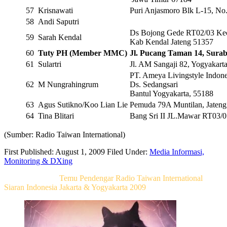
57
Krisnawati
Puri Anjasmoro Blk L-15, No
58
Andi Saputri
Ds Bojong Gede RT02/03 Ke
59
Sarah Kendal
Kab Kendal Jateng 51357
60
Tuty PH (Member MMC)
Jl. Pucang Taman 14, Sura
61
Sulartri
Jl. AM Sangaji 82, Yogyakart
PT. Ameya Livingstyle Indone
62
M Nungrahingrum
Ds. Sedangsari

Bantul Yogyakarta, 55188
63
Agus Sutikno/Koo Lian Lie
Pemuda 79A Muntilan, Jateng
64
Tina Blitari
Bang Sri II JL.Mawar RT03/05
(Sumber: Radio Taiwan International)
First Published: August 1, 2009
Filed Under:
Media Informasi,
Monitoring & DXing
Related Post For
Temu Pendengar Radio Taiwan International
Siaran Indonesia Jakarta & Yogyakarta 2009