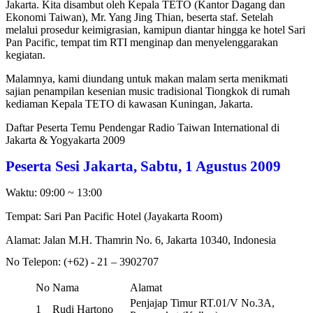
Jakarta. Kita disambut oleh Kepala TETO (Kantor Dagang dan
Ekonomi Taiwan), Mr. Yang Jing Thian, beserta staf. Setelah
melalui prosedur keimigrasian, kamipun diantar hingga ke hotel Sari
Pan Pacific, tempat tim RTI menginap dan menyelenggarakan
kegiatan.
Malamnya, kami diundang untuk makan malam serta menikmati
sajian penampilan kesenian music tradisional Tiongkok di rumah
kediaman Kepala TETO di kawasan Kuningan, Jakarta.
Daftar Peserta Temu Pendengar Radio Taiwan International di
Jakarta & Yogyakarta 2009
Peserta Sesi Jakarta, Sabtu, 1 Agustus 2009
Waktu: 09:00 ~ 13:00
Tempat: Sari Pan Pacific Hotel (Jayakarta Room)
Alamat:
 Jalan M.H. Thamrin No. 6, Jakarta 10340, Indonesia
No Telepon: (
+62) - 21 – 3902707
No
Nama
Alamat
Penjajap Timur RT.01/V No.3A,
1
Rudi Hartono