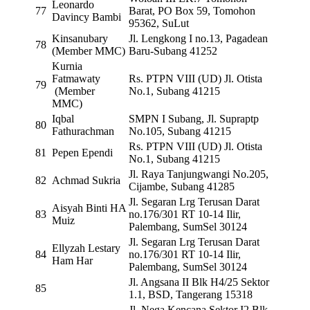
Leonardo
77
Barat, PO Box 59, Tomohon
Davincy Bambi
95362, SuLut
Kinsanubary
Jl. Lengkong I no.13, Pagadean
78
(Member MMC)
Baru-Subang 41252
Kurnia
Fatmawaty
Rs. PTPN VIII (UD) Jl. Otista
79
(Member
No.1, Subang 41215
MMC)
Iqbal
SMPN I Subang, Jl. Supraptp
80
Fathurachman
No.105, Subang 41215
Rs. PTPN VIII (UD) Jl. Otista
81
Pepen Ependi
No.1, Subang 41215
Jl. Raya Tanjungwangi No.205,
82
Achmad Sukria
Cijambe, Subang 41285
Jl. Segaran Lrg Terusan Darat
Aisyah Binti HA
83
no.176/301 RT 10-14 Ilir,
Muiz
Palembang, SumSel 30124
Jl. Segaran Lrg Terusan Darat
Ellyzah Lestary
84
no.176/301 RT 10-14 Ilir,
Ham Har
Palembang, SumSel 30124
Jl. Angsana II Blk H4/25 Sektor
85
1.1, BSD, Tangerang 15318
Jl. Nega Kencana Sektor I2 Blk