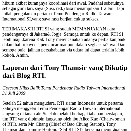
hiburn,akibat kurangnya koordinasi dari awal. Padahal sebetulnya
sebagai guru tari, saya (Susi, red.) bisa menampilkan 1-2 tari. Tapi
inilah pengalaman pertama Temu Pendengar Radio Taiwan
International SI,yang saya rasa berjlan cukup sukses.
TERIMAKASIH RTI SI yang sudah MEMANJAKAN para
pendengarnya di Jakarta& Jogja. Semoga untuk ke depan, RTI SI
lebih maju,karena Kak Tony merencanakan adanya perbaikan,baik
dalam hal frekwensi,pemancar maupun dalam segi acara2nya. Dan
semoga pula, jalinan persahabatan via udara ini dapat terjalin lebih
kokoh. Amiin.
Laporan dari Tony Thamsir yang Dikutip
dari Blog RTI.
Goresan Kilas Balik Temu Pendengar Radio Taiwan International
31 Juli 2009
.
Setelah 52 tahun mengudara, RTI siaran Indonesia untuk pertama
kalinya menggelar Temu Pendengar Radio Taiwan International
langsung di tanah air. Setelah melalui berbagai tahapan persiapan,
tim RTI yang dipimpin langsung oleh ibu Alice Kao (Chairwoman
of RTI), serta Mr. Chang (Chief of Bao Chung Station), Tony
Thamsir dan Tommy Hartono (Staf RTI SI), bersama meninggalkan