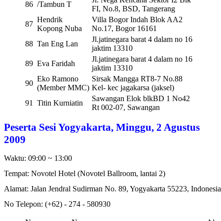
86
/Tambun T
FI, No.8, BSD, Tangerang
Hendrik
Villa Bogor Indah Blok AA2
87
Kopong Nuba
No.17, Bogor 16161
Jl.jatinegara barat 4 dalam no 16
88
Tan Eng Lan
jaktim 13310
Jl.jatinegara barat 4 dalam no 16
89
Eva Faridah
jaktim 13310
Eko Ramono
Sirsak Mangga RT8-7 No.88
90
(Member MMC)
Kel- kec jagakarsa (jaksel)
Sawangan Elok blkBD 1 No42
91
Titin Kurniatin
Rt 002-07, Sawangan
Peserta Sesi Yogyakarta, Minggu, 2 Agustus
2009
Waktu: 09:00 ~ 13:00
Tempat: Novotel Hotel (Novotel Ballroom,
lantai 2
)
Alamat: 
Jalan Jendral Sudirman No. 89, Yogyakarta 55223, Indonesia
No Telepon: (+62) - 274 - 580930