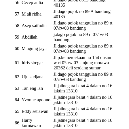
56
Cecep aulia
40135
Jl.dago pojok no 89 A bandung
57
M ali ridha
40135
Jl.dago pojok tanggulan no 89 rt
58
Asep saifudin
07/rw03 bandung
j.dago pojok no 89 rt 07/rw03
59
Abdillah
bandung
Jl.dago pojok tanggulan no 89 rt
60
M agung jaya
07/rw03 bandung
Jl.p.kemerdekaan no 154 dusun
61
Idris siregar
w rt 05 rw 03 tanjung morawa
20362 deli serdang sumur
Jl.dago pojok tanggulan no 89 rt
62
Uju sudjana
07/rw03 bandung
Jl.jatinegara barat 4 dalam no.16
63
Tan eng lan
jaktim 13310
Jl.jatinegara barat 4 dalam no 16
64
Yvonne aponno
jaktim 13310
Jl.jatinegara barat 4 dalam no 16
65
Eddy setiawan
jaktim 13310
Harry
Jl.jatinegara barat 4 dalam no 16
66
kurniawan
jaktim 13310