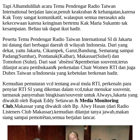
Tapi Alhamdulillah acara Temu Pendengar Radio Taiwan
International berjalan lancar,penuh keakraban & kehangatan,karena
Kak Tony sangat komunikatif, walaupun semua merasakn ada
kekecewaan karena keinginan bertemu Kak Maria Sukamto tak
kesampaian. Beliau tak dapat ikut hadir.
Peserta Temu Pendengar Radio Taiwan International SI di Jakarta
ini datang dari berbagai daerah di wilayah Indonesia. Dari yang
dekat, yaitu Jakarta, Cikampek, Garut,Bandung, Semarang sampai
Padang(Sumbar), Pontianak(Kalbar), Makassar(Sulsel) dan
Tomohon (Sulut). Dari saat ‘absènsi’&pemberian souvenir,terus
dilanjut acara pembukaan& perkenalan Chair Women RTI dan juga
Dubes Taiwan u/Indonesia yang kebetulan berkenan hadir.
Kemudian pemutaran vcd tentang awal mula RTI, perkenaln para
penyiar RTI SI yang dikemas dalam vcd,tukar menukar souvenir,
tarmasuk panyerahan bingkisan/souvenir untuk Always,Jakarta yang
diwakili oleh Bapak Eddy Setiawan &
Media Monitoring
Club
,Makassar yang diwakili oleh Bp. Alwy Hasan (dari Radio
Listeners Club Makassar).kemudian dilanjut tanya jawab,makan
siang sampai pemotrètan,semua berjalan lancar.