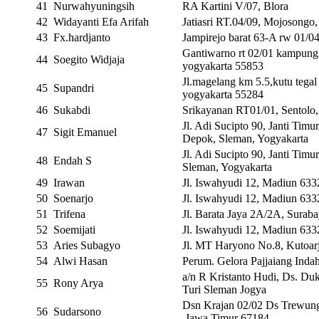
41
Nurwahyuningsih
RA Kartini V/07, Blora
42
Widayanti Efa Arifah
Jatiasri RT.04/09, Mojosongo,
43
Fx.hardjanto
Jampirejo barat 63-A rw 01/0
Gantiwarno rt 02/01 kampung
44
Soegito Widjaja
yogyakarta 55853
Jl.magelang km 5.5,kutu tegal
45
Supandri
yogyakarta 55284
46
Sukabdi
Srikayanan RT01/01, Sentolo,
Jl. Adi Sucipto 90, Janti Timur
47
Sigit Emanuel
Depok, Sleman, Yogyakarta
Jl. Adi Sucipto 90, Janti Timu
48
Endah S
Sleman, Yogyakarta
49
Irawan
Jl. Iswahyudi 12, Madiun 633
50
Soenarjo
Jl. Iswahyudi 12, Madiun 633
51
Trifena
Jl. Barata Jaya 2A/2A, Surab
52
Soemijati
Jl. Iswahyudi 12, Madiun 633
53
Aries Subagyo
Jl.
 MT Haryono No.8, Kutoarj
54
Alwi Hasan
Perum. Gelora Pajjaiang Inda
a/n R Kristanto Hudi, Ds. Du
55
Rony Arya
Turi Sleman Jogya
Dsn Krajan 02/02 Ds Trewung,
56
Sudarsono
 Jawa Timur 67184