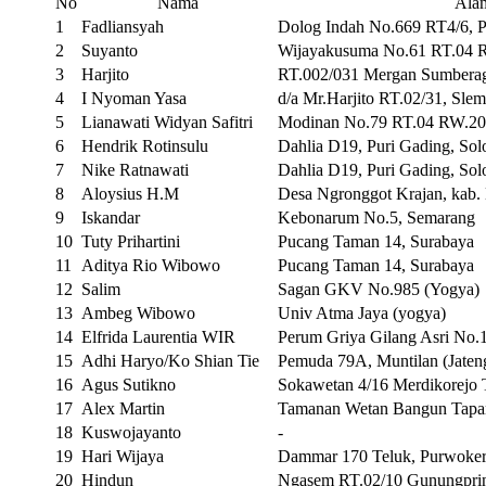
No
Nama
Ala
1
Fadliansyah
Dolog Indah No.669 RT4/6, P
2
Suyanto
Wijayakusuma No.61 RT.04 R
3
Harjito
RT.002/031 Mergan Sumberag
4
I Nyoman Yasa
d/a Mr.Harjito RT.02/31, Sle
5
Lianawati Widyan Safitri
Modinan No.79 RT.04 RW.20,
6
Hendrik Rotinsulu
Dahlia D19, Puri Gading, Solo
7
Nike Ratnawati
Dahlia D19, Puri Gading, Solo
8
Aloysius H.M
Desa Ngronggot Krajan, kab. 
9
Iskandar
Kebonarum No.5, Semarang 
10
Tuty Prihartini
Pucang Taman 14, Surabaya
11
Aditya Rio Wibowo
Pucang Taman 14, Surabaya
12
Salim
Sagan GKV No.985 (Yogya)
13
Ambeg Wibowo
Univ Atma Jaya (yogya)
14
Elfrida Laurentia WIR
Perum Griya Gilang Asri No.1
15
Adhi Haryo/Ko Shian Tie
Pemuda 79A, Muntilan (Jaten
16
Agus Sutikno
Sokawetan 4/16 Merdikorejo 
17
Alex Martin
Tamanan Wetan Bangun Tapan
18
Kuswojayanto
-
19
Hari Wijaya
Dammar 170 Teluk, Purwoker
20
Hindun
Ngasem RT.02/10 Gunungprin