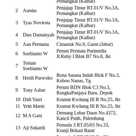
Pemangkat (Kalbar)
Penjajap Timur RT.01/V No.3A,
2
Asmita
Pemangkat (Kalbar)
Penjajap Timur RT.01/V No.3A,
3
Tyas Noviesta
Pemangkat (Kalbar)
Penjajap Timur RT.01/V No.3A,
4
Dias Damaisyah
Pemangkat (Kalbar)
5
Aan Permana
Cimanuk No.9, Garut (Jabar)
Perum Permata Purimedia
6
Soebianto W
Jl.Ruby I Blok B7 No.8, Jkt
Teman
7
Soebianto W
Bona Sarana Indah Blok F No.3,
8
Herdi Purwoko
Kebon Nanas, Tg
Perum BDN Blok C3 No.3,
9
Tony Ashar
RangkaPanjaya Baru, Depok
10
Didi Yasri
Kramat Kwitang III B No.25, Jkt
11
Yetti Marni
Kramat Kwitang III B No.25, Jkt
Demang Lebar Daun No.4372,
12
M A Gani
Kancil Putih, Palembang
Pemuda 3 RT.05/03 No.33,
13
Aji Sukardi
Kranji Bekasi Barat