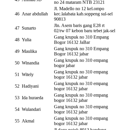
no 24 mataram NTB 23121
Jl. Madello no 12 kel.ompo
46
Anar abdullah
kec.lalabata kab.soppeng sul-sel
90813
Jln. Asem baris gang E28 rt
47
Sunarto
02/rw 07 kebon baru tebet jak-sel
Gang krupuk no 310 Empang
48
Yulia
Bogor 16132 JaBar
Gang krupuk no 310 Empang
49
Maulika
Bogor 16132 jabar
Gang krupuk no 310 empang
50
Winandia
bogor jabar
Gang krupuk no 310 empang
51
Witely
bogor 16132 jabar
Gang krupuk no 310 empang
52
Hadiyani
bogor 16132 jabar
Gang krupuk no 310 empang
53
Ida huraeda
bogor 16132 jabar
Gang krupuk no 310 empang
54
Wulandari
bogor 16132 jabar
Gang krupuk no 310 empang
55
Akmal
bogor 16132 jabar
Jl.dago pojok 8913 bandung