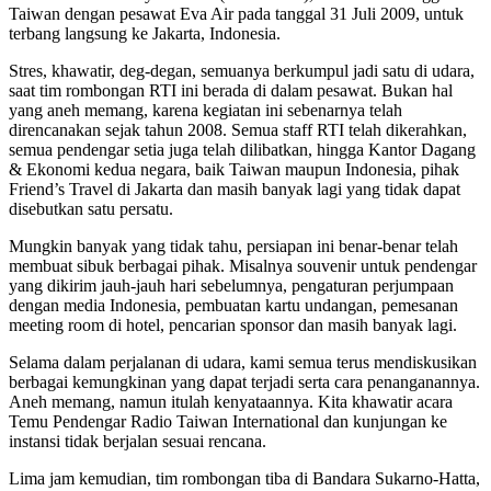
Taiwan dengan pesawat Eva Air pada tanggal 31 Juli 2009, untuk
terbang langsung ke Jakarta, Indonesia.
Stres, khawatir, deg-degan, semuanya berkumpul jadi satu di udara,
saat tim rombongan RTI ini berada di dalam pesawat. Bukan hal
yang aneh memang, karena kegiatan ini sebenarnya telah
direncanakan sejak tahun 2008. Semua staff RTI telah dikerahkan,
semua pendengar setia juga telah dilibatkan, hingga Kantor Dagang
& Ekonomi kedua negara, baik Taiwan maupun Indonesia, pihak
Friend’s Travel di Jakarta dan masih banyak lagi yang tidak dapat
disebutkan satu persatu.
Mungkin banyak yang tidak tahu, persiapan ini benar-benar telah
membuat sibuk berbagai pihak. Misalnya souvenir untuk pendengar
yang dikirim jauh-jauh hari sebelumnya, pengaturan perjumpaan
dengan media Indonesia, pembuatan kartu undangan, pemesanan
meeting room di hotel, pencarian sponsor dan masih banyak lagi.
Selama dalam perjalanan di udara, kami semua terus mendiskusikan
berbagai kemungkinan yang dapat terjadi serta cara penanganannya.
Aneh memang, namun itulah kenyataannya. Kita khawatir acara
Temu Pendengar Radio Taiwan International dan kunjungan ke
instansi tidak berjalan sesuai rencana.
Lima jam kemudian, tim rombongan tiba di Bandara Sukarno-Hatta,