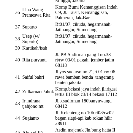
Minggu, Jakarta
Komp Bumi Kemanggisan Indah
Lina Wang
36
C9, Jl. Taisir, Kemanggisan,
Prameswa Rita
Palmerah, Jak-Bar
Rt01/07, cikuda, hegarmanah-
37
Suparto
Jatinangor, Sumedang
Usep (w/
Rt01/07, cikuda, hegarmanah-
38
Suparto)
Jatinangor, Sumedang
39
Kartikah/isah
Jl. PB Sudirman gang I no.38
40
Rita puryanti
rt/rw 03/01 pagah, jember jatim
68118
Jl.yos sudarso no.21,rt 01 rw 06
41
Saiful bahri
rawa bamban,benda tangerang
banten jakarta
Komp.bekasi jaya indah jl.irigasi
42
Zulkarnaen/ahok
tertia III blok c3/14 bekasi 17112
Ir indrana
Jl.p.sudirman 180banyuwangi
43
tjahjono mt
68412
Jl. Kelenteng no 10b rt08/rw02
44
Sugianto
bagan siapi-api kab.rokan hilir
28911
Asdin majenuk Jln.bung hatta II
45
Ahmad JD