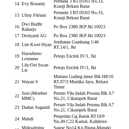
Pemuda 3 RT.05/03 No.33,
14
Evy Rosanty
Kranji Bekasi Barat
Pemuda 3 RT.05/03 No.33,
15
Ulmy Fitriani
Kranji Bekasi Barat
Dwi Budhi
16
Po Box 2380 JKP Jkt 10023
Raharjo
17
Desiyanti AG
Po Box 2380 JKP Jkt 10023
Jembatan Gambang 1/46
18
Lim Kwet Hyan
RT.14/1, Jkt
Harsubeno
19
Petojo Enclek IV/1, Jkt
Lesmana
Lily/Oei Swan
20
Petojo Enclek IV/1, Jkt
Lie
Mutiara Gading timur Blk H8/10
21
Wayan S
RT.07/3 Mustika Jaya, Bekasi
Timur
Susi (Member
Perum Vila Indah Pesona Blk A7
22
MMC)
No.21, Cikampek Barat
Perum Vila Indah Pesona Blk A7
23
Dadan Sugandi
No.21, Cikampek Barat
Prepedan Gg Batok RT10/9
24
Mahdi
No.49 C22 Kamal, Kalideres
Muksalmina
Sagoe No14 Kp.Blang-Mangki