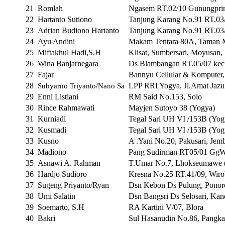
21
Romlah 
Ngasem RT.02/10 Gunungprin
22
Hartanto Sutiono
Tanjung Karang No.91 RT.03
23
Adrian Budiono Hartanto
Tanjung Karang No.91 RT.03
24
Ayu Andini
Makam Tentara 80A, Taman 
25
Miftakhul Hadi,S.H
Klisat, Sumbersari, Moyusan,
26
Wina Banjarnegara
Ds Blambangan RT.05/07 kec
27 
Fajar 
Bannyu Cellular & Komputer
28
LPP RRI Yogya, Jl.Amat Jazu
Subyarno Triyanto/Nano Sa
29
Enni Listiani
RM Said No.153, Solo 
30
Rince Rahmawati
Mayjen Sutoyo 38 (Yogya)
31
Kurniadi
Tegal Sari UH VI /153B (Yog
32
Kusmadi
Tegal Sari UH VI /153B (Yog
33
Kusno 
A .Yani No.20, Pakusari, Jem
34
Madiono 
Pang Sudirman RT05/01 GgWid
35
Asnawi A. Rahman
T.Umar No.7, Lhokseumawe 
36
Hardjo Sudioro
Kresna No.25 RT.41/09, Wiro
37
Sugeng Priyanto/Ryan
Dsn Kebon Ds Pulung, Ponoro
38
Umi Salatin
Dsn Bangsri Ds Selosari, Kand
39
Soemarto, S.H
RA Kartini V/07, Blora
40
Bakri 
Sul Hasanudin No.86, Pangkaj