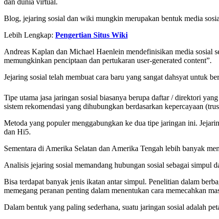
dan dunia virtual.
Blog, jejaring sosial dan wiki mungkin merupakan bentuk media sosi
Lebih Lengkap:
Pengertian Situs Wiki
Andreas Kaplan dan Michael Haenlein mendefinisikan media sosial se
memungkinkan penciptaan dan pertukaran user-generated content”.
Jejaring sosial telah membuat cara baru yang sangat dahsyat untuk ber
Tipe utama jasa jaringan sosial biasanya berupa daftar / direktori ya
sistem rekomendasi yang dihubungkan berdasarkan kepercayaan (trust
Metoda yang populer menggabungkan ke dua tipe jaringan ini. Jeja
dan Hi5.
Sementara di Amerika Selatan dan Amerika Tengah lebih banyak men
Analisis jejaring sosial memandang hubungan sosial sebagai simpul da
Bisa terdapat banyak jenis ikatan antar simpul. Penelitian dalam ber
memegang peranan penting dalam menentukan cara memecahkan masalah
Dalam bentuk yang paling sederhana, suatu jaringan sosial adalah pet