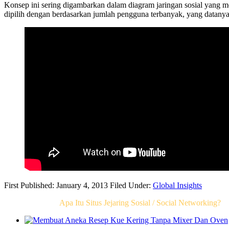
Konsep ini sering digambarkan dalam diagram jaringan sosial yang mew
dipilih dengan berdasarkan jumlah pengguna terbanyak, yang datanya d
First Published: January 4, 2013
Filed Under:
Global Insights
Related Post For
Apa Itu Situs Jejaring Sosial / Social Networking?