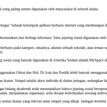
al yang paling umum digunakan oleh masyarakat di seluruh dunia.
bagai “sebuah kelompok aplikasi berbasis internet yang membangun di 
komunikasi dan berbagi informasi. Situs jejaring sosial digunakan oleh
ng berbasis pada kategori, misalnya, alumni sebuah sekolah, atau teman 
).
ring sosial yang banyak digunakan di Amerika Serikat adalah MySpac
ggunakan Orkut dan Hi4. Di Asia dan Pasifik lebih banyak menggunak
n ikatan. Simpul adalah aktor individu di dalam jaringan, sedangkan ik
bagai bidang akademik telah menunjukkan bahwa jejaring sosial beroper
, menjalankan organisasi, serta derajat keberhasilan seorang indivi
a semua ikatan yang relevan antar simpul yang dikaji. Jaringan tersebu