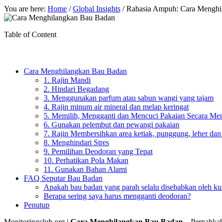
You are here:
Home
/
Global Insights
/
Rahasia Ampuh: Cara Menghila
Table of Content
Cara Menghilangkan Bau Badan
1. Rajin Mandi
2. Hindari Begadang
3. Menggunakan parfum atau sabun wangi yang tajam
4. Rajin minum air mineral dan melap keringat
5. Memilih, Mengganti dan Mencuci Pakaian Secara Me
6. Gunakan pelembut dan pewangi pakaian
7. Rajin Membersihkan area ketiak, punggung, leher dan
8. Menghindari Stres
9. Pemilihan Deodoran yang Tepat
10. Perhatikan Pola Makan
11. Gunakan Bahan Alami
FAQ Seputar Bau Badan
Apakah bau badan yang parah selalu disebabkan oleh ku
Berapa sering saya harus mengganti deodoran?
Penutup
Monitoringclub.org |
Cara Menghilangkan Bau Badan
– Pernahkah