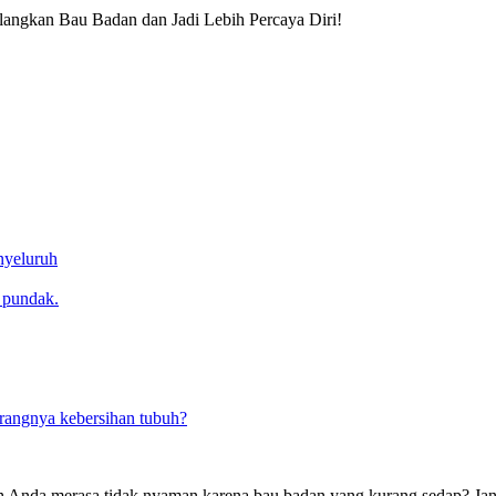
ngkan Bau Badan dan Jadi Lebih Percaya Diri!
nyeluruh
 pundak.
rangnya kebersihan tubuh?
 Anda merasa tidak nyaman karena bau badan yang kurang sedap? Ja