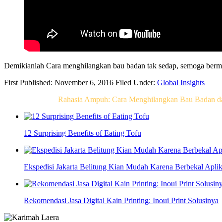
Demikianlah Cara menghilangkan bau badan tak sedap, semoga berm
First Published: November 6, 2016
Filed Under:
Global Insights
Related Post For
Rahasia Ampuh: Cara Menghilangkan Bau Badan dan
12 Surprising Benefits of Eating Tofu
Ekspedisi Jakarta Belitung Kian Mudah Karena Berbekal Apli
Rekomendasi Jasa Digital Kain Printing: Inoui Print Solusinya