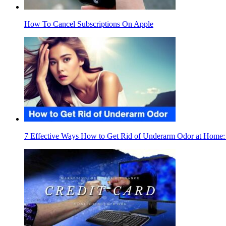
How To Cancel Subscriptions On Apple
7 Effective Ways How to Get Rid of Underarm Odor at Home