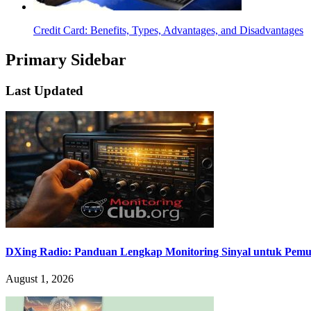
Credit Card: Benefits, Types, Advantages, and Disadvantages
Primary Sidebar
Last Updated
DXing Radio: Panduan Lengkap Monitoring Sinyal untuk Pemula
August 1, 2026