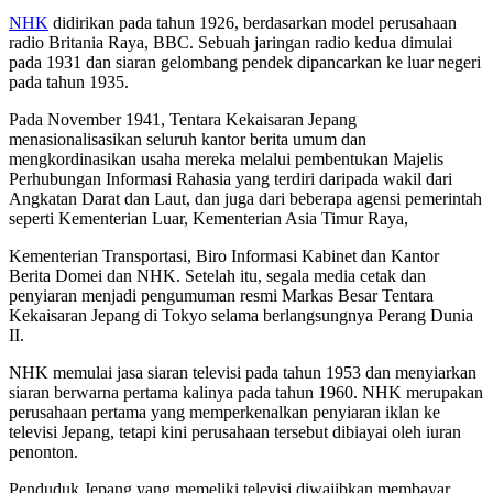
NHK
didirikan pada tahun 1926, berdasarkan model perusahaan
radio Britania Raya, BBC. Sebuah jaringan radio kedua dimulai
pada 1931 dan siaran gelombang pendek dipancarkan ke luar negeri
pada tahun 1935.
Pada November 1941, Tentara Kekaisaran Jepang
menasionalisasikan seluruh kantor berita umum dan
mengkordinasikan usaha mereka melalui pembentukan Majelis
Perhubungan Informasi Rahasia yang terdiri daripada wakil dari
Angkatan Darat dan Laut, dan juga dari beberapa agensi pemerintah
seperti Kementerian Luar, Kementerian Asia Timur Raya,
Kementerian Transportasi, Biro Informasi Kabinet dan Kantor
Berita Domei dan NHK. Setelah itu, segala media cetak dan
penyiaran menjadi pengumuman resmi Markas Besar Tentara
Kekaisaran Jepang di Tokyo selama berlangsungnya Perang Dunia
II.
NHK memulai jasa siaran televisi pada tahun 1953 dan menyiarkan
siaran berwarna pertama kalinya pada tahun 1960. NHK merupakan
perusahaan pertama yang memperkenalkan penyiaran iklan ke
televisi Jepang, tetapi kini perusahaan tersebut dibiayai oleh iuran
penonton.
Penduduk Jepang yang memeliki televisi diwajibkan membayar