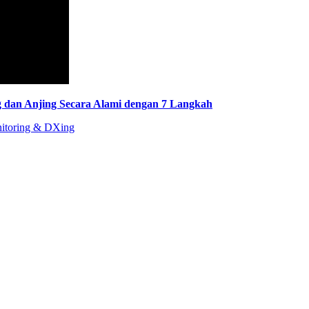
 dan Anjing Secara Alami dengan 7 Langkah
nitoring & DXing