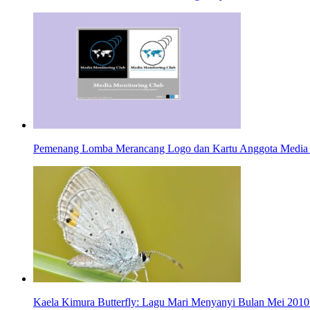
Pemenang Lomba Merancang Logo dan Kartu Anggota Media 
Kaela Kimura Butterfly: Lagu Mari Menyanyi Bulan Mei 2010