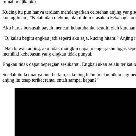
rumah majikanku.
Kucing itu pun hanya terdiam mendengarkan celotehan anjing yang so
kucing hitam, “Ketahuilah olehmu, aku dulu merasakan kebahagiaan s
Aku harus bersusah payah mencari kebutuhanku sendiri oleh karenan
“O, kalau begitu engkau jadi seperti aku saja, kucing hitam!” Anjing i
“Nah kawan anjing, aku tidak mungkin dapat mengerjakan tugas seper
memiliki kebebasan yang engkau tidak punyai.
Engkau tidak dapat bepergian sesukamu. Engkau akan selalu terikat 
Setelah itu keduanya pun berlalu, si kucing hitam melanjutkan lagi p
anjing itu tetap terikat rantai entah sampai kapan?”