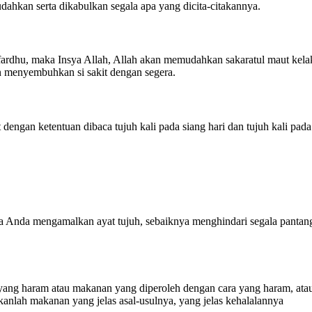
udahkan serta dikabulkan segala apa yang dicita-citakannya.
t fardhu, maka Insya Allah, Allah akan memudahkan sakaratul maut kela
n menyembuhkan si sakit dengan segera.
.
 dengan ketentuan dibaca tujuh kali pada siang hari dan tujuh kali pa
ka Anda mengamalkan ayat tujuh, sebaiknya menghindari segala pantanga
yang haram atau makanan yang diperoleh dengan cara yang haram, at
anlah makanan yang jelas asal-usulnya, yang jelas kehalalannya