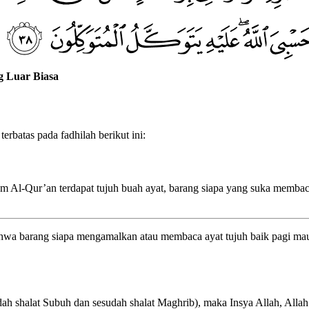
g Luar Biasa
erbatas pada fadhilah berikut ini:
m Al-Qur’an terdapat tujuh buah ayat, barang siapa yang suka memba
ahwa barang siapa mengamalkan atau membaca ayat tujuh baik pagi maup
udah shalat Subuh dan sesudah shalat Maghrib), maka Insya Allah, All