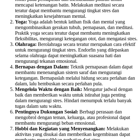
mencapai ketenangan batin. Melakukan meditasi secara
teratur dapat membantu mengurangi tingkat stres dan
meningkatkan kesejahteraan mental.
Yoga:
Yoga adalah bentuk latihan fisik dan mental yang
mengombinasikan gerakan tubuh, pernapasan, dan meditasi.
Praktik yoga secara teratur dapat membantu meningkatkan
fleksibilitas, mengurangi ketegangan otot, dan mengatasi stres.
Olahraga:
Berolahraga secara teratur merupakan cara efektif
untuk mengurangi tingkat stres. Endorfin yang dilepaskan
selama olahraga dapat meningkatkan suasana hati dan
mengurangi tekanan emosional.
Bernapas dengan Dalam:
Teknik pernapasan dalam dapat
membantu menenangkan sistem saraf dan mengurangi
ketegangan. Bernapaslah melalui hidung secara perlahan dan
dalam, lalu hembuskan secara perlahan pula.
Mengelola Waktu dengan Baik:
Mengatur jadwal dengan
baik dan memberikan waktu untuk istirahat juga penting
dalam mengurangi stres. Hindari menumpuk terlalu banyak
tugas dalam satu waktu.
Pentingnya Dukungan Sosial:
Berbagi perasaan dan
mengobrol dengan teman, keluarga, atau profesional dapat
membantu mengurangi beban emosional.
Hobbi dan Kegiatan yang Menyenangkan:
Melakukan
aktivitas yang disukai dan memberikan kegembiraan dapat
membantu mengalihkan perhatian dari stres.