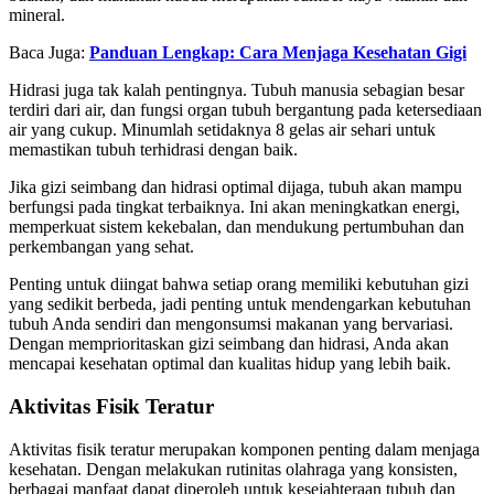
mineral.
Baca Juga:
Panduan Lengkap: Cara Menjaga Kesehatan Gigi
Hidrasi juga tak kalah pentingnya. Tubuh manusia sebagian besar
terdiri dari air, dan fungsi organ tubuh bergantung pada ketersediaan
air yang cukup. Minumlah setidaknya 8 gelas air sehari untuk
memastikan tubuh terhidrasi dengan baik.
Jika gizi seimbang dan hidrasi optimal dijaga, tubuh akan mampu
berfungsi pada tingkat terbaiknya. Ini akan meningkatkan energi,
memperkuat sistem kekebalan, dan mendukung pertumbuhan dan
perkembangan yang sehat.
Penting untuk diingat bahwa setiap orang memiliki kebutuhan gizi
yang sedikit berbeda, jadi penting untuk mendengarkan kebutuhan
tubuh Anda sendiri dan mengonsumsi makanan yang bervariasi.
Dengan memprioritaskan gizi seimbang dan hidrasi, Anda akan
mencapai kesehatan optimal dan kualitas hidup yang lebih baik.
Aktivitas Fisik Teratur
Aktivitas fisik teratur merupakan komponen penting dalam menjaga
kesehatan. Dengan melakukan rutinitas olahraga yang konsisten,
berbagai manfaat dapat diperoleh untuk kesejahteraan tubuh dan