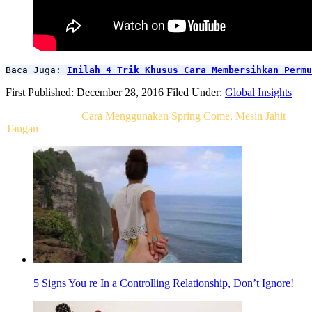
Baca Juga: 
Inilah 4 Trik Khusus Cara Membersihkan Permu
First Published: December 28, 2016
Filed Under:
Global Insights
Related Post For
Cara Menggunakan Spring Come, Mesin Jahit
Tangan
5 Signs You re In a Controlling Relationship, Don’t Ignore!