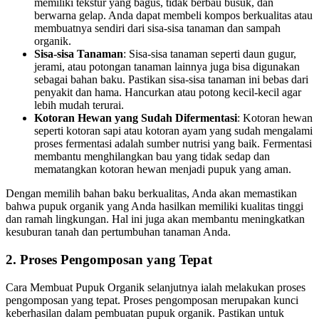
memiliki tekstur yang bagus, tidak berbau busuk, dan
berwarna gelap. Anda dapat membeli kompos berkualitas atau
membuatnya sendiri dari sisa-sisa tanaman dan sampah
organik.
Sisa-sisa Tanaman
: Sisa-sisa tanaman seperti daun gugur,
jerami, atau potongan tanaman lainnya juga bisa digunakan
sebagai bahan baku. Pastikan sisa-sisa tanaman ini bebas dari
penyakit dan hama. Hancurkan atau potong kecil-kecil agar
lebih mudah terurai.
Kotoran Hewan yang Sudah Difermentasi
: Kotoran hewan
seperti kotoran sapi atau kotoran ayam yang sudah mengalami
proses fermentasi adalah sumber nutrisi yang baik. Fermentasi
membantu menghilangkan bau yang tidak sedap dan
mematangkan kotoran hewan menjadi pupuk yang aman.
Dengan memilih bahan baku berkualitas, Anda akan memastikan
bahwa pupuk organik yang Anda hasilkan memiliki kualitas tinggi
dan ramah lingkungan. Hal ini juga akan membantu meningkatkan
kesuburan tanah dan pertumbuhan tanaman Anda.
2. Proses Pengomposan yang Tepat
Cara Membuat Pupuk Organik selanjutnya ialah melakukan proses
pengomposan yang tepat. Proses pengomposan merupakan kunci
keberhasilan dalam pembuatan pupuk organik. Pastikan untuk